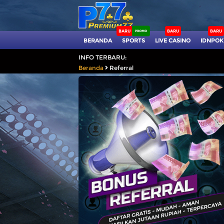
BARU
BARU
BARU
PROMO
BERANDA
SPORTS
LIVE CASINO
IDNPOK
INFO TERBARU:
Beranda
Referral