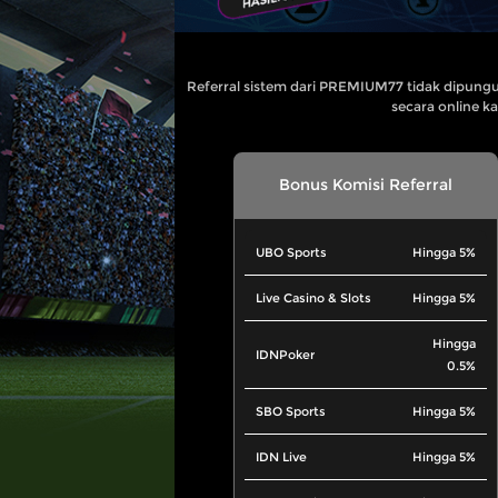
Referral sistem dari PREMIUM77 tidak dipungu
secara online 
Bonus Komisi Referral
UBO Sports
Hingga 5%
Live Casino & Slots
Hingga 5%
Hingga
IDNPoker
0.5%
SBO Sports
Hingga 5%
IDN Live
Hingga 5%