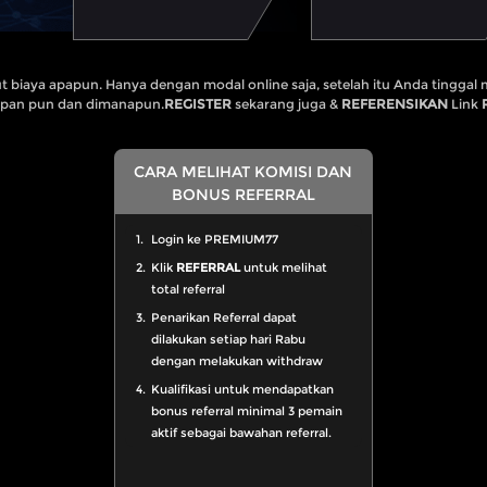
t biaya apapun. Hanya dengan modal online saja, setelah itu Anda tingga
kapan pun dan dimanapun.
REGISTER
sekarang juga &
REFERENSIKAN
Link
CARA MELIHAT KOMISI DAN
BONUS REFERRAL
1.
Login ke PREMIUM77
2.
Klik
REFERRAL
untuk melihat
total referral
3.
Penarikan Referral dapat
dilakukan setiap hari Rabu
dengan melakukan withdraw
4.
Kualifikasi untuk mendapatkan
bonus referral minimal 3 pemain
aktif sebagai bawahan referral.