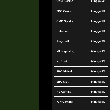
Opus Casino
Hingga 5%
SBO Casino
Hingga 5%
CMD Sports
Hingga 5%
Habanero
Hingga 5%
Pragmatic
Hingga 5%
Microgaming
Hingga 5%
Isoftbet
Hingga 5%
SBO Virtual
Hingga 5%
SBO Slot
Hingga 5%
Ho Gaming
Hingga 5%
ION Gaming
Hingga 5%