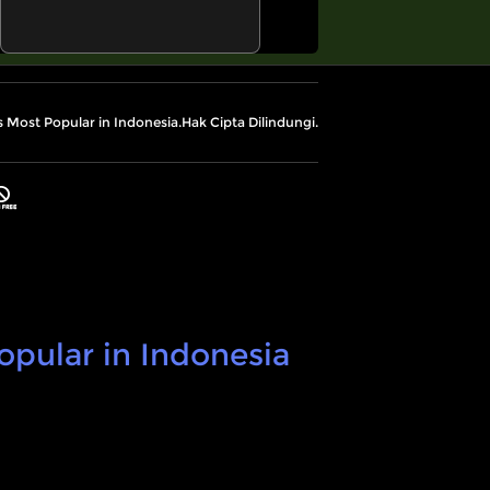
Most Popular in Indonesia.Hak Cipta Dilindungi.
pular in Indonesia