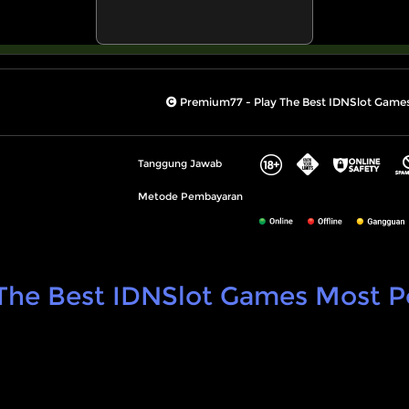
Premium77 - Play The Best IDNSlot Games 
Tanggung Jawab
Metode Pembayaran
The Best IDNSlot Games Most Po